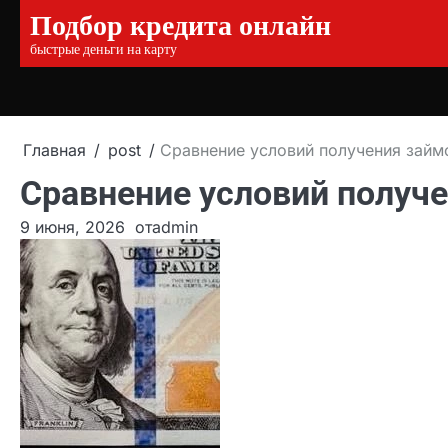
Подбор кредита онлайн
Перейти
к
быстрые деньги на карту
содержимому
Главная
post
Сравнение условий получения займ
Сравнение условий получ
9 июня, 2026
от
admin