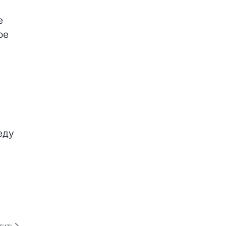
о
е
ое