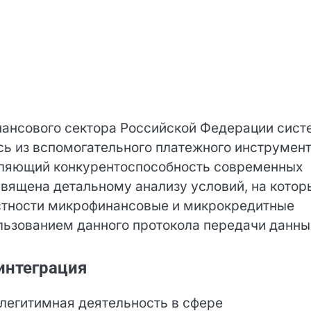
нансового сектора Российской Федерации
ировалась из вспомогательного платежного
тандарт, определяющий конкурентоспособность
щая статья посвящена детальному анализу
е организации, в частности микрофинансовые 
икрозайм с использованием данного протокол
интеграция