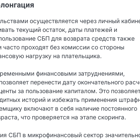
олонгация
льствами осуществляется через личный кабин
вать текущий остаток, даты платежей и
пользование СБП для возврата средств также
и часто проходят без комиссии со стороны
ансовую нагрузку на плательщика.
с временными финансовыми затруднениями,
позволяет перенести дату окончательного
нные проценты за пользование капиталом. Это
в бюро кредитных историй и избежать
ь, что требования к заемщику включают в себ
овершеннолетнего возраста, что проверяется н