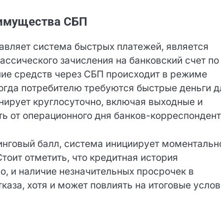
ежиме занимает от 2 до 10 минут.
еимущества СБП
вляет система быстрых платежей, является
лассического зачисления на банковский счет по
Заполните форму для получения займа
ние средств через СБП происходит в режиме
когда потребителю требуются быстрые деньги д
нирует круглосуточно, включая выходные и
ь от операционного дня банков-
инговый балл, система инициирует моментальн
тоит отметить, что кредитная история
, и наличие незначительных просрочек в
каза, хотя и может повлиять на итоговые усло