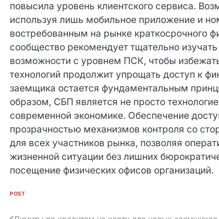
этапе скоринга.
Сравнение условий показывает, что интегра
повысила уровень клиентского сервиса. Воз
используя лишь мобильное приложение и ном
востребованным на рынке краткосрочного ф
сообщество рекомендует тщательно изучать 
возможности с уровнем ПСК, чтобы избежать
технологий продолжит упрощать доступ к фи
заемщика остается фундаментальным принци
образом, СБП является не просто технологие
современной экономике. Обеспечение доступ
прозрачностью механизмов контроля со сто
среду для всех участников рынка, позволяя
любой жизненной ситуации без лишних бюрок
посещение физических офисов организаций.