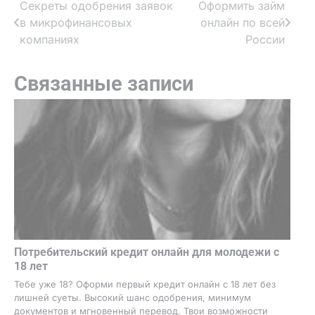
Секреты одобрения заявок
Оформить займ
Навигация
в микрофинансовых
онлайн по всей
по
компаниях
России
записям
Связанные записи
Потребительский кредит онлайн для молодежи с
18 лет
Тебе уже 18? Оформи первый кредит онлайн с 18 лет без
лишней суеты. Высокий шанс одобрения, минимум
документов и мгновенный перевод. Твои возможности