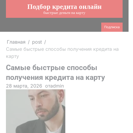
Подбор кредита онлайн
Перейти
к
быстрые деньги на карту
содержимому
Подписка
Главная
post
Самые быстрые способы получения кредита на
карту
Самые быстрые способы
получения кредита на карту
28 марта, 2026
от
admin