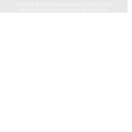
Copyright © 2026
Подбор кредита онлайн
| News
Storm от
Ascendoor
| На платформе
WordPress
.