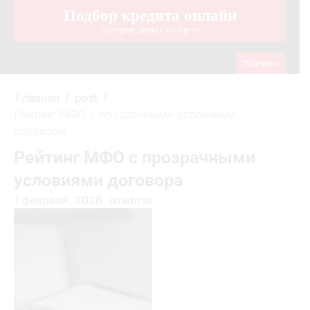
Подбор кредита онлайн
Перейти
к
быстрые деньги на карту
содержимому
Подписка
Главная
post
Рейтинг МФО с прозрачными условиями
договора
Рейтинг МФО с прозрачными
условиями договора
1 февраля, 2026
от
admin