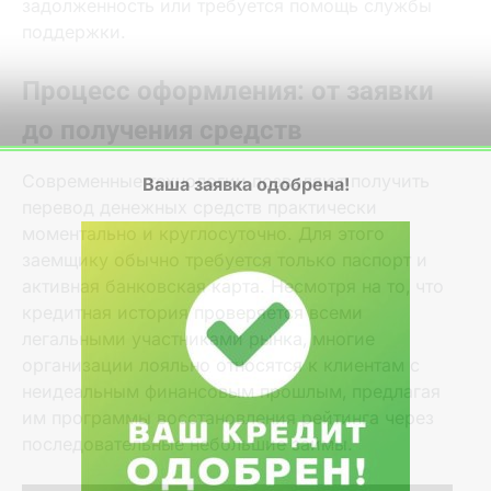
задолженность или требуется помощь службы
поддержки.
Процесс оформления: от заявки
до получения средств
Современные технологии позволяют получить
перевод денежных средств практически
моментально и круглосуточно. Для этого
заемщику обычно требуется только паспорт и
активная банковская карта. Несмотря на то‚ что
кредитная история проверяется всеми
легальными участниками рынка‚ многие
организации лояльно относятся к клиентам с
неидеальным финансовым прошлым‚ предлагая
им программы восстановления рейтинга через
последовательные небольшие займы.