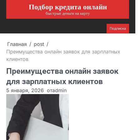
Подбор кредита онлайн
Перейти
к
быстрые деньги на карту
содержимому
Подписка
Главная
post
Преимущества онлайн заявок для зарплатных
клиентов
Преимущества онлайн заявок
для зарплатных клиентов
5 января, 2026
от
admin