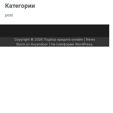
Категории
post
Copyright © 2026
Подбор кредита онлайн
| News
Storm от
Ascendoor
| На платформе
WordPress
.