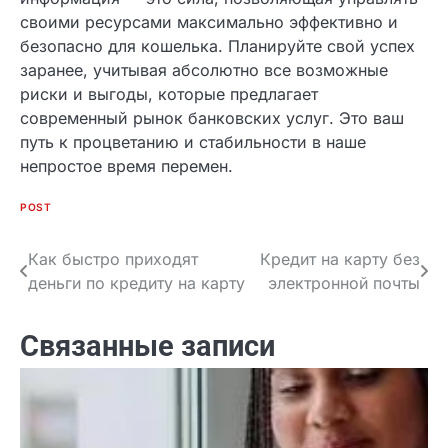
уверенность в завтрашнем дне. Обязательно
проверяйте актуальность акций и специальных
предложений, которые могут снизить ставку.
Удачи в финансовых делах и только правильных
решений! Помните, что информация — это сила,
позволяющая управлять своими ресурсами
максимально эффективно и безопасно для
кошелька. Планируйте свой успех заранее,
учитывая абсолютно все возможные риски и
выгоды, которые предлагает современный
рынок банковских услуг. Это ваш путь к
процветанию и стабильности в наше непростое
время перемен.
POST
Как быстро приходят
Кредит на карту без
Навигация
деньги по кредиту на
электронной почты
по