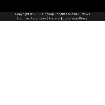
Март 2026
Февраль 2026
Январь 2026
Категории
post
Copyright © 2026
Подбор кредита онлайн
| News
Storm от
Ascendoor
| На платформе
WordPress
.