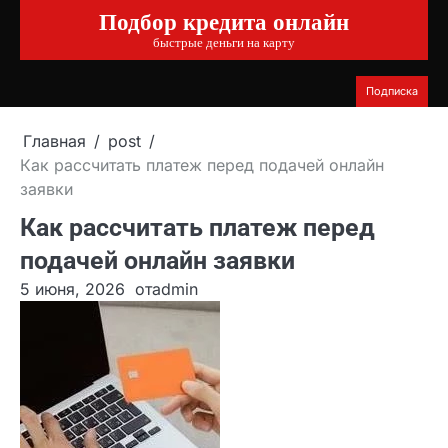
Подбор кредита онлайн
Перейти
к
быстрые деньги на карту
содержимому
Подписка
Главная
post
Как рассчитать платеж перед подачей онлайн
заявки
Как рассчитать платеж перед
подачей онлайн заявки
5 июня, 2026
от
admin