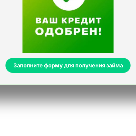
Для многих потенциальных клиентов
критическим фактором является их прошлая
кредитная история. Известно‚ что МФО могут
выдать средства практически без отказа даже
тем‚ у кого были небольшие просрочки в
прошлом. Однако стоит учитывать‚ что для
новых клиентов первый денежный лимит может
Заполните форму для получения займа
быть ограничен небольшой суммой. По мере
того как вы будете вовремя осуществлять
погашение задолженности‚ доверие к вам будет
расти. Если же вы не успеваете вернуть долг
вовремя‚ в сервисах предусмотрена
пролонгация‚ позволяющая продлить
соглашение без штрафов‚ оплатив только
проценты. Помните‚ финансовая дисциплина,
это залог вашего спокойствия. Используйте
заемные средства с умом для решения текущих