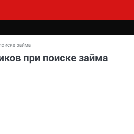
поиске займа
иков при поиске займа