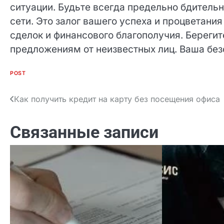
сложной ситуации. Будьте всегда предельно
документами в сети. Это залог вашего успе
только честных сделок и финансового благоп
сомнительным предложениям от неизвестных 
POST
Как получить кредит на карту без посещения офиса
Навигация
по
Связанные записи
записям