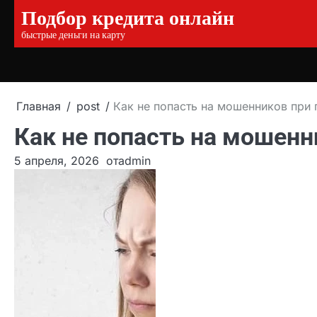
Подбор кредита онлайн
Перейти
к
быстрые деньги на карту
содержимому
Главная
post
Как не попасть на мошенников при 
Как не попасть на мошенн
5 апреля, 2026
от
admin