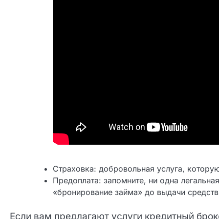
Страховка: добровольная услуга, которую
Предоплата: запомните, ни одна легальная
«бронирование займа» до выдачи средств
Если вам предлагают услуги кредитный бро