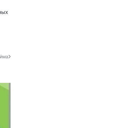
вам
йма