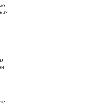
ие
ез
ни
зе