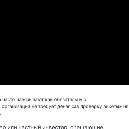
Ваша заявка одобрена!
 часто навязывают как обязательную.
 организация не требует денег «за проверку анкеты» ил
.
кер или частный инвестор, обещающие