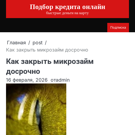
Подбор кредита онлайн
Перейти
к
быстрые деньги на карту
содержимому
Подписка
Главная
post
Как закрыть микрозайм досрочно
Как закрыть микрозайм
досрочно
16 февраля, 2026
от
admin