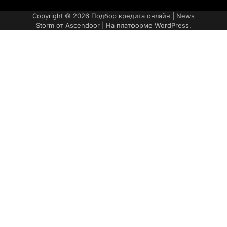
Категории
post
Copyright © 2026
Подбор кредита онлайн
| News
Storm от
Ascendoor
| На платформе
WordPress
.