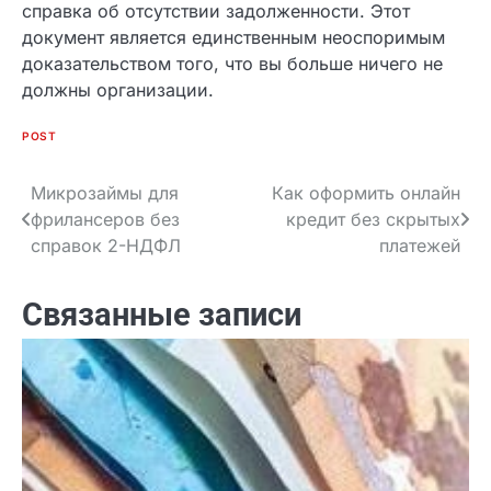
Чтобы обезопасить себя от претензий в
будущем и гарантировать фактический возврат
денег в систему учета, обязательно должна быть
получена справка об отсутствии задолженности.
Этот документ является единственным
неоспоримым доказательством того, что вы
больше ничего не должны организации.
POST
Микрозаймы для
Как оформить онлайн
Навигация
фрилансеров без
кредит без скрытых
по
справок 2-НДФЛ
платежей
записям
Связанные записи